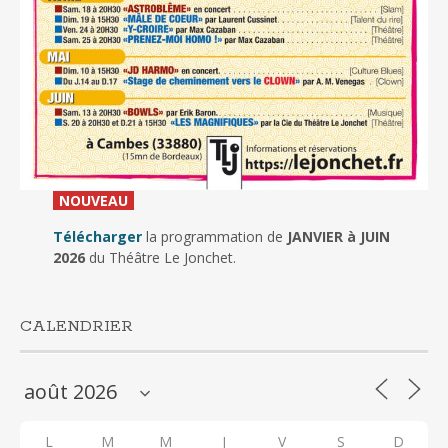
_
NOUVEAU
_
Télécharger
la programmation de
JANVIER à JUIN
2026
du Théâtre Le Jonchet.
CALENDRIER
L
M
M
J
V
S
D