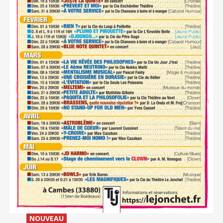
_
NOUVEAU
_