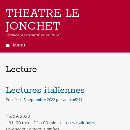
THEATRE LE
JONCHET
Espace associatif et culturel
Menu
Aller
au
contenu
Lecture
principal
Lectures italiennes
Publié le
15 septembre 2022
par
admin6214
15/09/2022
19 h 00 min - 21 h 00 min
Lectures italiennes
Le Jonchet Cambes, Cambes