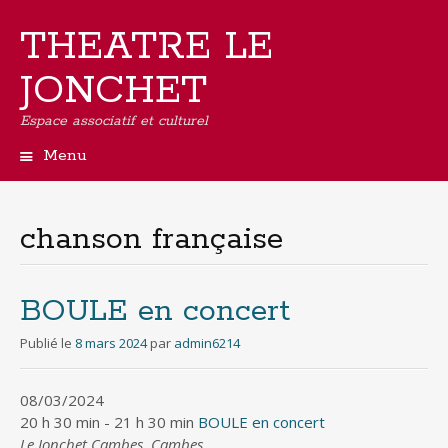
THEATRE LE
JONCHET
Espace associatif et culturel
Menu
Aller
au
contenu
chanson française
principal
BOULE en concert
Publié le
8 mars 2024
par
admin6214
08/03/2024
20 h 30 min - 21 h 30 min
BOULE en concert
Le Jonchet Cambes, Cambes