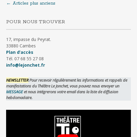
←
Articles plus anciens
Navigation
au
POUR NOUS TROUVER
sein
17, impasse du Peyrat.
33880 Cambes
Plan d’accès
des
Tél. 07 68 55 27 08
info@lejonchet.fr
articles
NEWSLETTER
Pour recevoir régulièrement les informations et rappels de
manifestations du Théâtre Le Jonchet, vous pouvez nous envoyer un
MESSAGE
et nous intégrerons votre email dans la liste de diffusion
hebdomadaire.