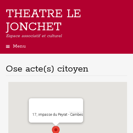
THEATRE LE
JONCHET
Espace associatif et culturel
Menu
Aller
au
contenu
Ose acte(s) citoyen
principal
17, impasse du Peyrat - Cambes