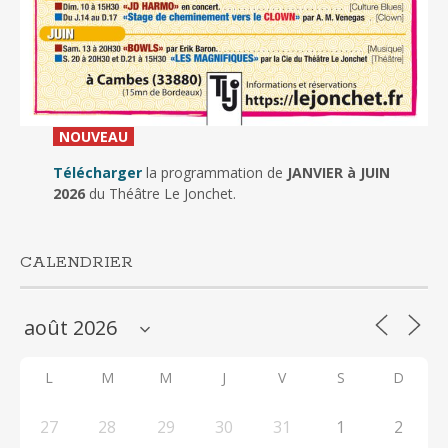
_
NOUVEAU
_
Télécharger
la programmation de
JANVIER à JUIN
2026
du Théâtre Le Jonchet.
CALENDRIER
L
M
M
J
V
S
D
27
28
29
30
31
1
2