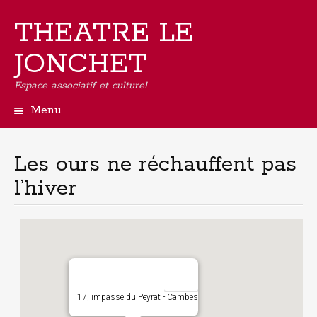
THEATRE LE
JONCHET
Espace associatif et culturel
Menu
Aller
au
contenu
Les ours ne réchauffent pas
principal
l’hiver
17, impasse du Peyrat - Cambes