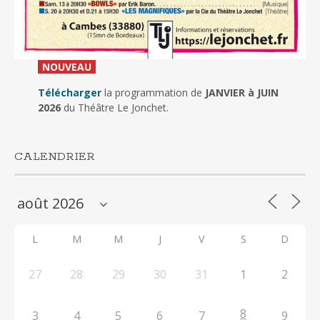
_
NOUVEAU
_
Télécharger
la programmation de
JANVIER à JUIN
2026
du Théâtre Le Jonchet.
CALENDRIER
L
M
M
J
V
S
D
27
28
29
30
31
1
2
8
3
4
5
6
7
9