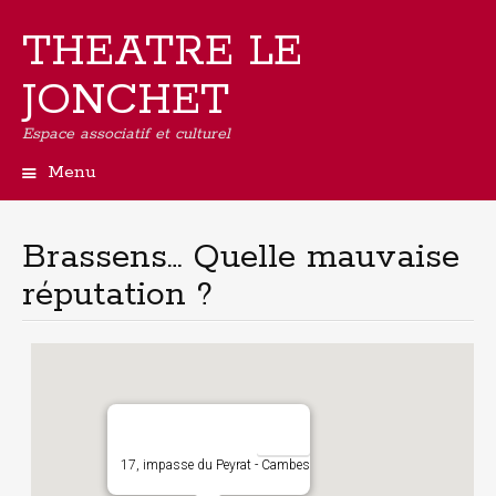
THEATRE LE
JONCHET
Espace associatif et culturel
Menu
Aller
au
contenu
Brassens… Quelle mauvaise
principal
réputation ?
17, impasse du Peyrat - Cambes