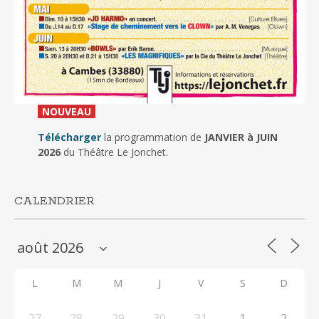
_
NOUVEAU
_
Télécharger
la programmation de
JANVIER à JUIN
2026
du Théâtre Le Jonchet.
CALENDRIER
L
M
M
J
V
S
D
27
28
29
30
31
1
2