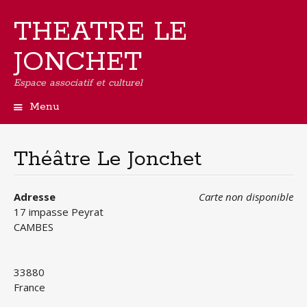
THEATRE LE
JONCHET
Espace associatif et culturel
Menu
Aller
au
contenu
Théâtre Le Jonchet
principal
Adresse
Carte non disponible
17 impasse Peyrat
CAMBES
33880
France