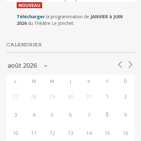
_
NOUVEAU
_
Télécharger
la programmation de
JANVIER à JUIN
2026
du Théâtre Le Jonchet.
CALENDRIER
L
M
M
J
V
S
D
27
28
29
30
31
1
2
8
3
4
5
6
7
9
10
11
12
13
14
15
16