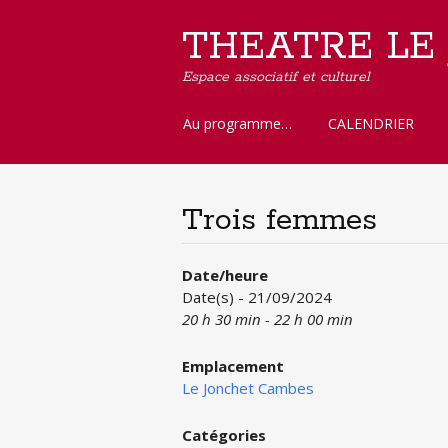
THEATRE LE
Espace associatif et culturel
Aller
Au programme…
CALENDRIER
au
contenu
principal
Trois femmes
Date/heure
Date(s) - 21/09/2024
20 h 30 min - 22 h 00 min
Emplacement
Le Jonchet Cambes
Catégories