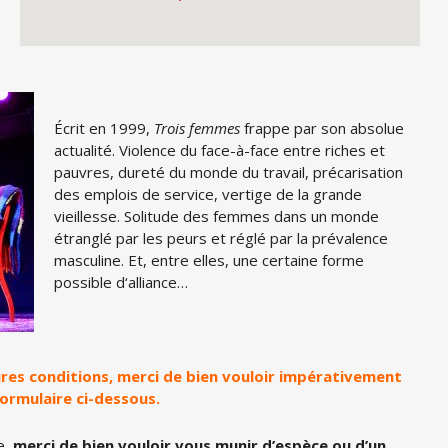
Écrit en 1999,
Trois femmes
frappe par son absolue
actualité. Violence du face-à-face entre riches et
pauvres, dureté du monde du travail, précarisation
des emplois de service, vertige de la grande
vieillesse. Solitude des femmes dans un monde
étranglé par les peurs et ré
gl
é par la prévalence
masculine. Et, entre elles, une certaine forme
possible d
‘
alliance…
eures conditions, merci de bien vouloir impérativement
formulaire ci-dessous.
e,
merci de bien vouloir vous munir d’espèce ou d’un