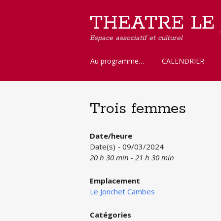
THEATRE LE
Espace associatif et culturel
Aller
Au programme…
CALENDRIER
au
contenu
principal
Trois femmes
Date/heure
Date(s) - 09/03/2024
20 h 30 min - 21 h 30 min
Emplacement
Le Jonchet Cambes
Catégories