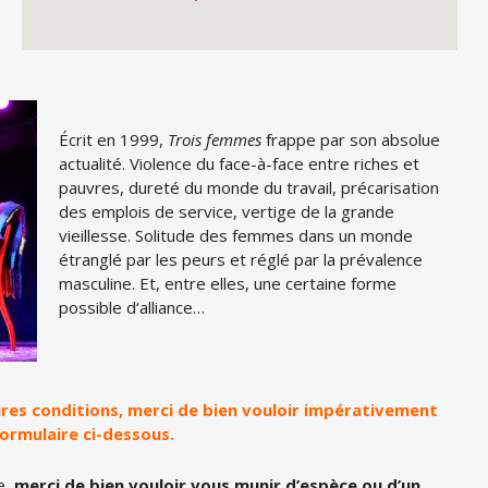
Écrit en 1999,
Trois femmes
frappe par son absolue
actualité. Violence du face-à-face entre riches et
pauvres, dureté du monde du travail, précarisation
des emplois de service, vertige de la grande
vieillesse. Solitude des femmes dans un monde
étranglé par les peurs et ré
gl
é par la prévalence
masculine. Et, entre elles, une certaine forme
possible d
‘
alliance…
eures conditions, merci de bien vouloir impérativement
formulaire ci-dessous.
e,
merci de bien vouloir vous munir d’espèce ou d’un