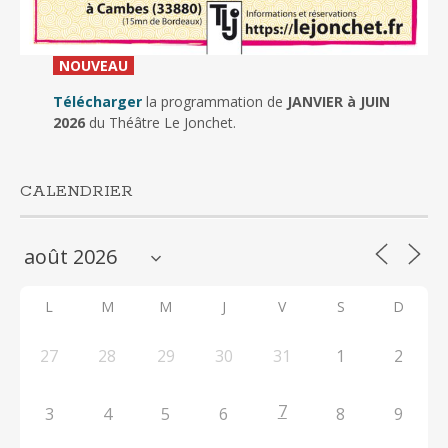
_
NOUVEAU
_
Télécharger
la programmation de
JANVIER à JUIN
2026
du Théâtre Le Jonchet.
CALENDRIER
L
M
M
J
V
S
D
27
28
29
30
31
1
2
7
3
4
5
6
8
9