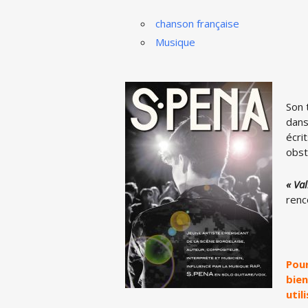
chanson française
Musique
Son 
dans
écri
obst
« Val
renc
Pour
bien
util