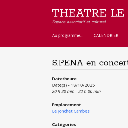
THEATRE LE
Espace associatif et culturel
Aller
Au programme…
CALENDRIER
au
contenu
principal
S.PENA en concer
Date/heure
Date(s) - 18/10/2025
20 h 30 min - 22 h 00 min
Emplacement
Le Jonchet Cambes
Catégories