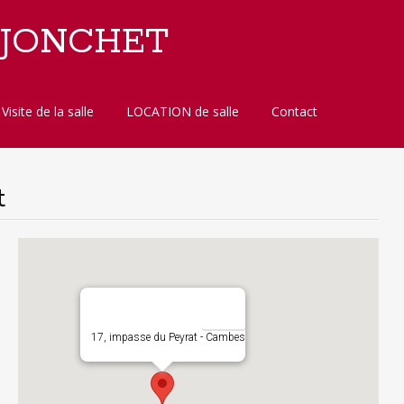
 JONCHET
Visite de la salle
LOCATION de salle
Contact
t
17, impasse du Peyrat - Cambes