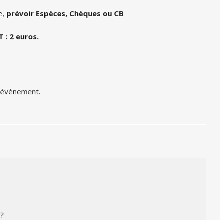
e,
prévoir Espèces, Chèques ou CB
 : 2 euros.
t évènement.
 ?