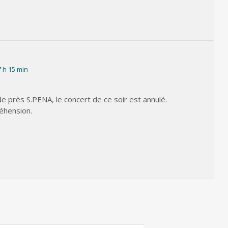
7 h 15 min
e près S.PENA, le concert de ce soir est annulé.
éhension.