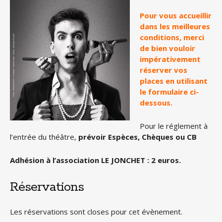
Pour vous accueillir
dans les meilleures
conditions, merci
de bien vouloir
impérativement
réserver vos
places en utilisant
le formulaire ci-
dessous.
Pour le réglement à
l’entrée du théâtre,
prévoir Espèces, Chèques ou CB
Adhésion à l’association LE JONCHET : 2 euros.
Réservations
Les réservations sont closes pour cet évènement.