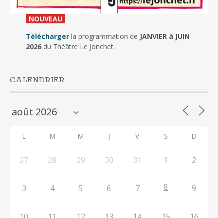
_
NOUVEAU
_
Télécharger
la programmation de
JANVIER à JUIN
2026
du Théâtre Le Jonchet.
CALENDRIER
L
M
M
J
V
S
D
27
28
29
30
31
1
2
8
3
4
5
6
7
9
10
11
12
13
14
15
16