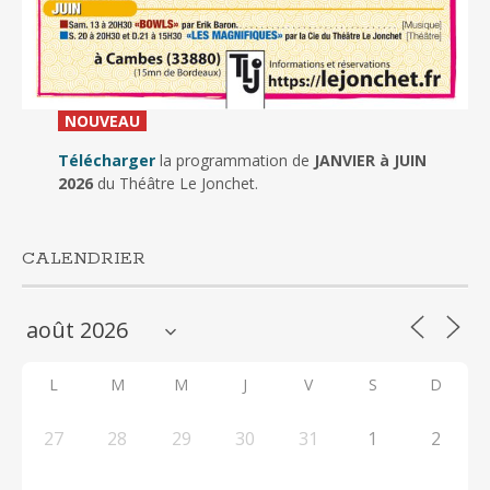
_
NOUVEAU
_
Télécharger
la programmation de
JANVIER à JUIN
2026
du Théâtre Le Jonchet.
CALENDRIER
L
M
M
J
V
S
D
27
28
29
30
31
1
2