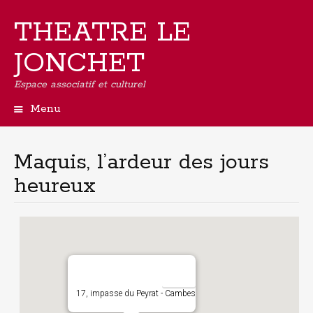
THEATRE LE
JONCHET
Espace associatif et culturel
Menu
Aller
au
contenu
Maquis, l’ardeur des jours
principal
heureux
17, impasse du Peyrat - Cambes