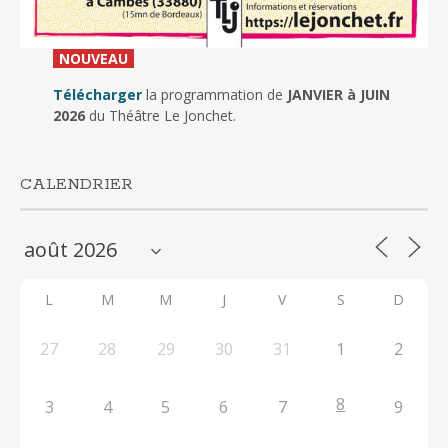
_
NOUVEAU
_
Télécharger
la programmation de
JANVIER à JUIN
2026
du Théâtre Le Jonchet.
CALENDRIER
L
M
M
J
V
S
D
27
28
29
30
31
1
2
8
3
4
5
6
7
9