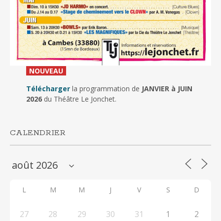
_
NOUVEAU
_
Télécharger
la programmation de
JANVIER à JUIN
2026
du Théâtre Le Jonchet.
CALENDRIER
L
M
M
J
V
S
D
27
28
29
30
31
1
2