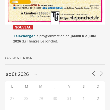
_
NOUVEAU
_
Télécharger
la programmation de
JANVIER à JUIN
2026
du Théâtre Le Jonchet.
CALENDRIER
L
M
M
J
V
S
D
27
28
29
30
31
1
2