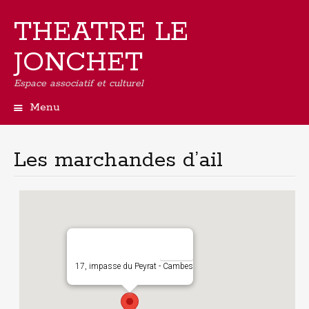
THEATRE LE
JONCHET
Espace associatif et culturel
Menu
Aller
au
contenu
Les marchandes d’ail
principal
17, impasse du Peyrat - Cambes