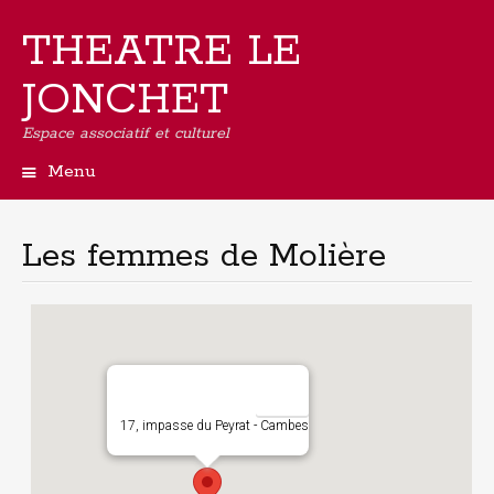
THEATRE LE
JONCHET
Espace associatif et culturel
Menu
Aller
au
contenu
Les femmes de Molière
principal
17, impasse du Peyrat - Cambes