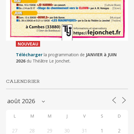
_
NOUVEAU
_
Télécharger
la programmation de
JANVIER à JUIN
2026
du Théâtre Le Jonchet.
CALENDRIER
L
M
M
J
V
S
D
27
28
29
30
31
1
2