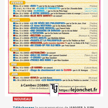
_
NOUVEAU
_
Télécharger
la programmation de
JANVIER à JUIN