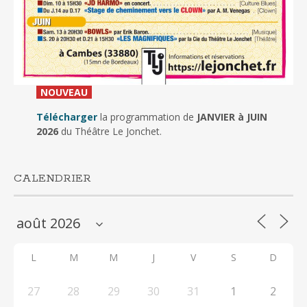
_
NOUVEAU
_
Télécharger
la programmation de
JANVIER à JUIN
2026
du Théâtre Le Jonchet.
CALENDRIER
L
M
M
J
V
S
D
27
28
29
30
31
1
2