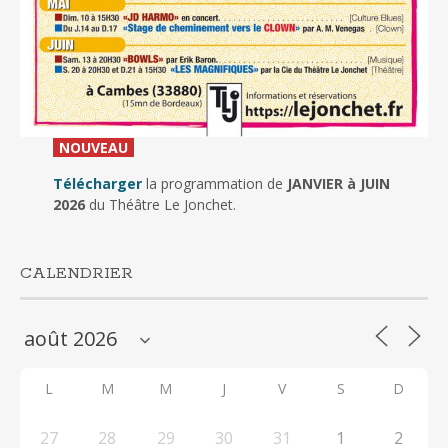
_
NOUVEAU
_
Télécharger
la programmation de
JANVIER à JUIN
2026
du Théâtre Le Jonchet.
CALENDRIER
L
M
M
J
V
S
D
27
28
29
30
31
1
2