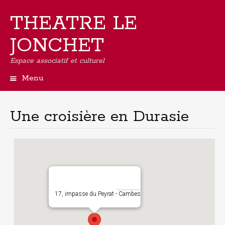
THEATRE LE
JONCHET
Espace associatif et culturel
Menu
Aller
au
contenu
Une croisière en Durasie
principal
17, impasse du Peyrat - Cambes