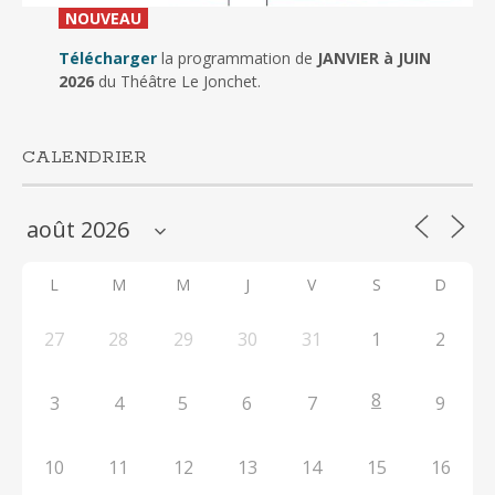
_
NOUVEAU
_
Télécharger
la programmation de
JANVIER à JUIN
2026
du Théâtre Le Jonchet.
CALENDRIER
L
M
M
J
V
S
D
27
28
29
30
31
1
2
8
3
4
5
6
7
9
10
11
12
13
14
15
16