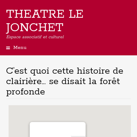
THEATRE LE
JONCHET
Espace associatif et culturel
Menu
Aller
au
contenu
C’est quoi cette histoire de
principal
clairière… se disait la forêt
profonde