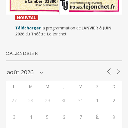
_
NOUVEAU
_
Télécharger
la programmation de
JANVIER à JUIN
2026
du Théâtre Le Jonchet.
CALENDRIER
L
M
M
J
V
S
D
27
28
29
30
31
1
2
8
3
4
5
6
7
9