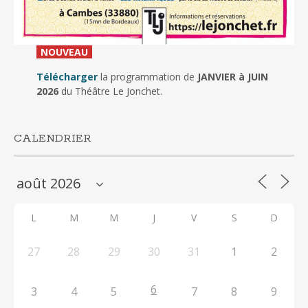
_
NOUVEAU
_
Télécharger
la programmation de
JANVIER à JUIN
2026
du Théâtre Le Jonchet.
CALENDRIER
L
M
M
J
V
S
D
27
28
29
30
31
1
2
6
3
4
5
7
8
9