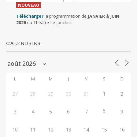
_
NOUVEAU
_
Télécharger
la programmation de
JANVIER à JUIN
2026
du Théâtre Le Jonchet.
CALENDRIER
L
M
M
J
V
S
D
27
28
29
30
31
1
2
8
3
4
5
6
7
9
10
11
12
13
14
15
16