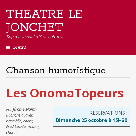
THEATRE LE
JONCHET
Espace associatif et culturel
Menu
Aller
au
contenu
Chanson humoristique
principal
Les OnomaTopeurs
Par
Jérome Martin
RESERVATIONS :
(Planche à laver,
Dimanche 25 octobre à 15H30
banjolélé, chant)
Fred Lasnier
(piano,
chant)