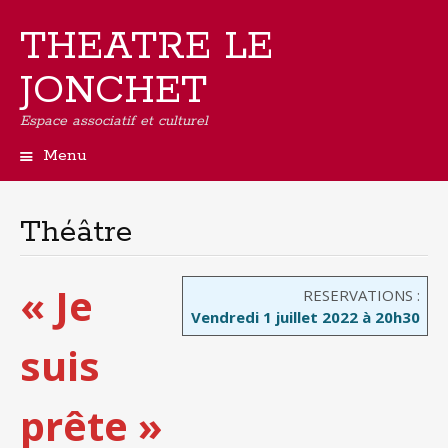
THEATRE LE
JONCHET
Espace associatif et culturel
Menu
Aller
au
contenu
Théâtre
principal
« Je
RESERVATIONS :
Vendredi 1 juillet 2022 à 20h30
suis
prête »