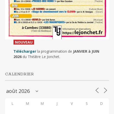
_
NOUVEAU
_
Télécharger
la programmation de
JANVIER à JUIN
2026
du Théâtre Le Jonchet.
CALENDRIER
L
M
M
J
V
S
D