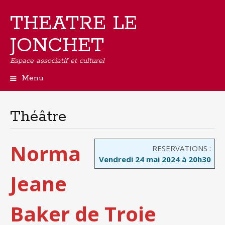
THEATRE LE
JONCHET
Espace associatif et culturel
Menu
Aller
au
contenu
Théâtre
principal
Norma
RESERVATIONS :
Vendredi 24 mai 2024 à 20h30
Jeane
Baker de Troie