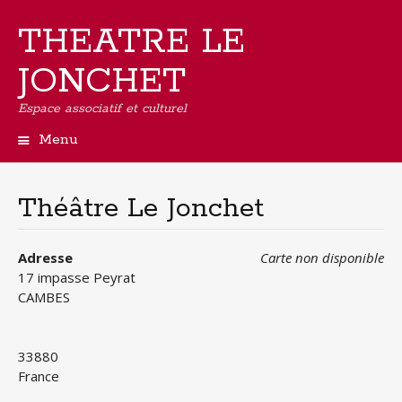
THEATRE LE
JONCHET
Espace associatif et culturel
Menu
Aller
au
contenu
Théâtre Le Jonchet
principal
Adresse
Carte non disponible
17 impasse Peyrat
CAMBES
33880
France