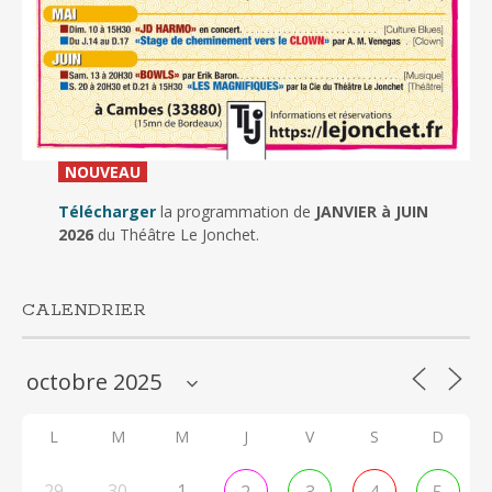
_
NOUVEAU
_
Télécharger
la programmation de
JANVIER à JUIN
2026
du Théâtre Le Jonchet.
CALENDRIER
L
M
M
J
V
S
D
29
30
1
2
3
4
5