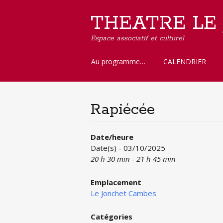
THEATRE LE
Espace associatif et culturel
Aller
Au programme…
CALENDRIER
au
contenu
principal
Rapiécée
Date/heure
Date(s) - 03/10/2025
20 h 30 min - 21 h 45 min
Emplacement
Le Jonchet Cambes
Catégories