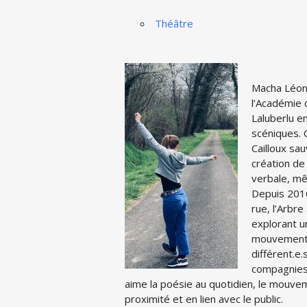
Théâtre
Macha Léon 
l’Académie 
Laluberlu e
scéniques. 
Cailloux sa
création de 
verbale, mê
Depuis 2016
rue, l’Arbr
explorant un
mouvement 
différent.e
compagnies 
aime la poésie au quotidien, le mouvem
proximité et en lien avec le public.