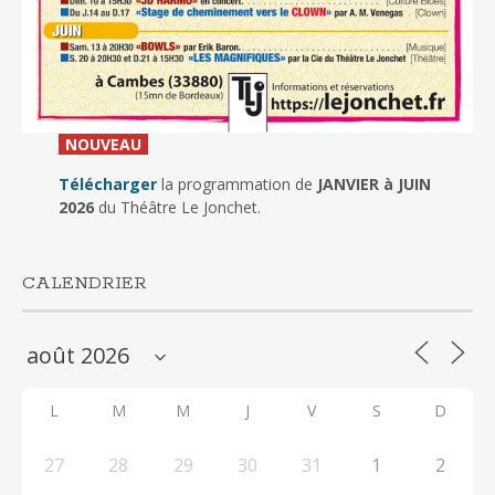
_
NOUVEAU
_
Télécharger
la programmation de
JANVIER à JUIN
2026
du Théâtre Le Jonchet.
CALENDRIER
L
M
M
J
V
S
D
27
28
29
30
31
1
2