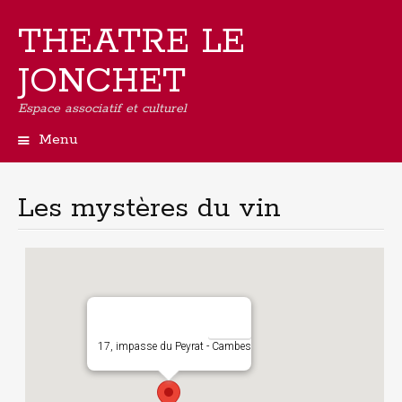
THEATRE LE
JONCHET
Espace associatif et culturel
Menu
Aller
au
contenu
Les mystères du vin
principal
17, impasse du Peyrat - Cambes