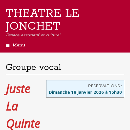
THEATRE LE
JONCHET
Espace associatif et culturel
Menu
Aller
au
contenu
Groupe vocal
principal
Juste
RESERVATIONS :
Dimanche 18 janvier 2026 à 15h30
La
Quinte