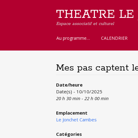
THEATRE LE
Espace associatif et culturel
Aller
Au programme…
CALENDRIER
au
contenu
principal
Mes pas captent l
Date/heure
Date(s) - 10/10/2025
20 h 30 min - 22 h 00 min
Emplacement
Le Jonchet Cambes
Catégories