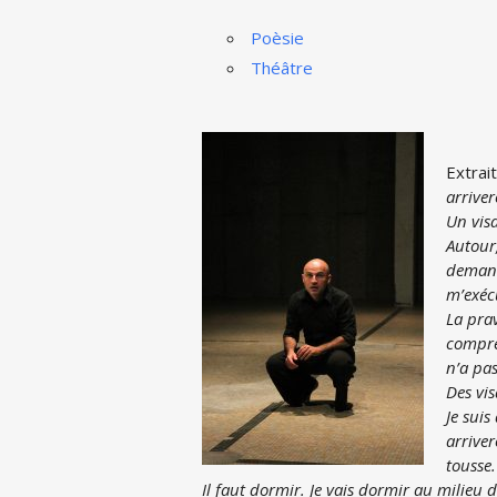
Poèsie
Théâtre
Extrait
arriver
Un vis
Autour
deman
m’exécu
La prav
compre
n’a pas
Des vi
Je suis
arrive
tousse.
Il faut dormir. Je vais dormir au milieu