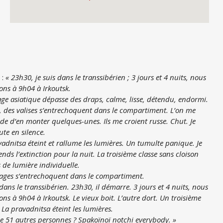
 :
« 23h30, je suis dans le transsibérien ; 3 jours et 4 nuits, nous
ons à 9h04 à Irkoutsk.
age asiatique dépasse des draps, calme, lisse, détendu, endormi.
, des valises s’entrechoquent dans le compartiment. L’on me
de d’en monter
quelques-unes. Ils me croient russe. Chut. Je
te en silence.
adnitsa éteint et rallume les lumières. Un tumulte panique. Je
nds l’extinction
pour la nuit. La troisième classe sans cloison
 de lumière individuelle.
sages s’entrechoquent dans le compartiment.
 dans le transsibérien. 23h30, il démarre. 3 jours et 4 nuits, nous
rons à 9h04 à
Irkoutsk. Le vieux boit. L’autre dort. Un troisième
 La pravadnitsa éteint les lumières.
 de 51 autres personnes ? Spakoïnoï notchi everybody. »