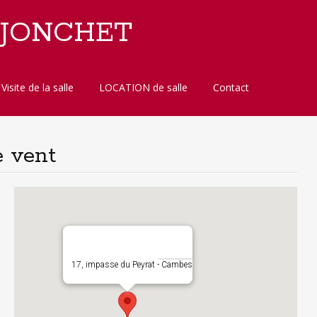
 JONCHET
Visite de la salle
LOCATION de salle
Contact
e vent
17, impasse du Peyrat - Cambes