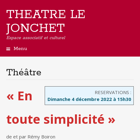
THEATRE LE
JONCHET
Espace associatif et culturel
Menu
Aller
au
contenu
Théâtre
principal
« En
RESERVATIONS :
Dimanche 4 décembre 2022 à 15h30
toute simplicité »
de et par Rémy Boiron