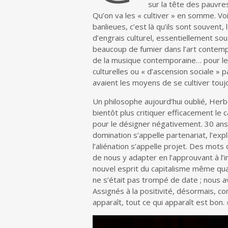
sur la tête des pauvres,
Qu’on va les « cultiver » en somme. Voilà
banlieues, c’est là qu’ils sont souvent
d’engrais culturel, essentiellement sou
beaucoup de fumier dans l’art contem
de la musique contemporaine… pour les
culturelles ou « d’ascension sociale » p
avaient les moyens de se cultiver toujou
Un philosophe aujourd’hui oublié, Her
bientôt plus critiquer efficacement le 
pour le désigner négativement. 30 ans 
domination s’appelle partenariat, l’ex
l’aliénation s’appelle projet. Des mot
de nous y adapter en l’approuvant à l’i
nouvel esprit du capitalisme même q
ne s’était pas trompé de date ; nous avo
Assignés à la positivité, désormais, c
apparaît, tout ce qui apparaît est bon. 