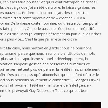
 ça va les faire pousser et qu’ils vont rattraper les riches !
, c’est à ça que j’ai arrêté de croire. Je faisais ça dans les
, les pauvres… Et donc, je leur balançais des charrettes
s forme d’art contemporain et de « création ». Il y a
porain. De la danse contemporaine, du théâtre contemporain,
 faire pousser. On parle aussi de réduction des inégalités
ar la culture. Mais j’ai compris bêtement un jour que les riches
rs plus vite… C’est là que j’ai arrêté de croire.
bert Marcuse, nous mettait en garde : nous ne pourrions
capitalisme, parce que nous n’aurions bientôt plus de mots
plus tard, le capitalisme s’appelle développement, la
ploitation s’appelle gestion des ressources humaines et
s qui ne permettent plus de penser la réalité mais simplement
nfini. Des « concepts opérationnels » qui nous font désirer le
uand nous pensons naïvement le combattre… Georges Orwell
ns failli avoir en 1984 un « ministère de l’intelligence ».
omme le prévoyait Guy Debord : « Tout ce qui est bon
»