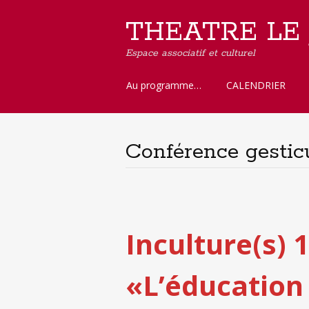
THEATRE LE
Espace associatif et culturel
Aller
Au programme…
CALENDRIER
au
contenu
principal
Conférence gestic
Inculture(s) 1
«L’éducation