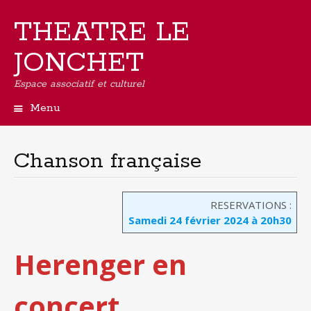
THEATRE LE
JONCHET
Espace associatif et culturel
Menu
Aller
au
contenu
Chanson française
principal
RESERVATIONS :
Samedi 24 février 2024 à 20h30
Herenger en
concert