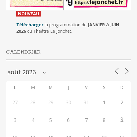
_
NOUVEAU
_
Télécharger
la programmation de
JANVIER à JUIN
2026
du Théâtre Le Jonchet.
CALENDRIER
L
M
M
J
V
S
D
27
28
29
30
31
1
2
9
3
4
5
6
7
8