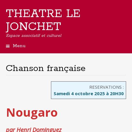
THEATRE LE
JONCHET
Espace associatif et culturel
Menu
Aller
au
contenu
Chanson française
principal
RESERVATIONS :
Samedi 4 octobre 2025 à 20H30
Nougaro
par Henri Dominguez