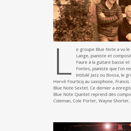
L
e groupe Blue Note a vu le j
Lange, pianiste et composit
Faure à la guitare basse et 
Fontes, pianiste que l’on n
intitulé Jazz ou Bossa, le g
Hervé Fourticq au saxophone, Francis F
Blue Note Sextet. Ce dernier a enregist
Blue Note Quintet reprend des compos
Coleman, Cole Porter, Wayne Shorter,