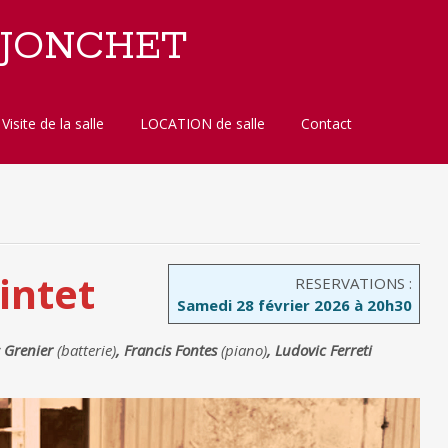
 JONCHET
Visite de la salle
LOCATION de salle
Contact
intet
RESERVATIONS :
Samedi 28 février 2026 à 20h30
s Grenier
(batterie)
, Francis Fontes
(piano)
, Ludovic Ferreti