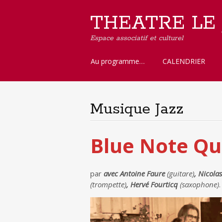
THEATRE LE
Espace associatif et culturel
Aller
Au programme…
CALENDRIER
au
contenu
principal
Musique Jazz
Blue Note Qu
par
avec Antoine Faure
(guitare)
, Nicola
(trompette)
, Hervé Fourticq
(saxophone)
.