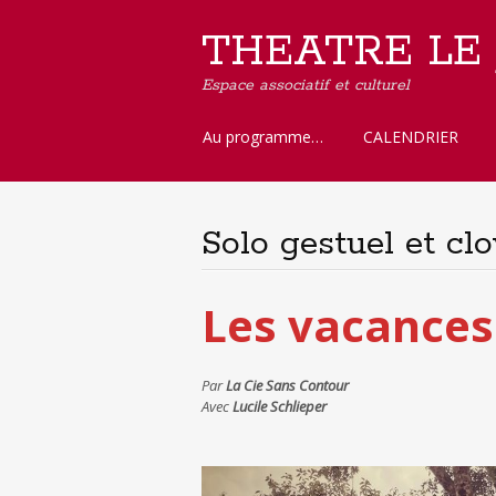
THEATRE LE
Espace associatif et culturel
Aller
Au programme…
CALENDRIER
au
contenu
principal
Solo gestuel et c
Les vacances
Par
La Cie
Sans Contour
Avec
Lucile Schlieper