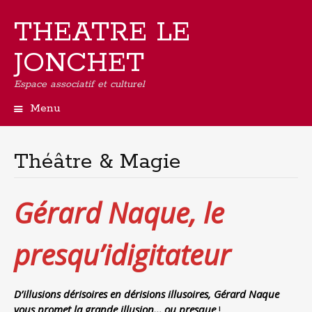
THEATRE LE
JONCHET
Espace associatif et culturel
Menu
Aller
au
contenu
Théâtre & Magie
principal
Gérard Naque, le
presqu’idigitateur
D’illusions dérisoires en dérisions illusoires, Gérard Naque
vous promet la grande illusion… ou presque
!