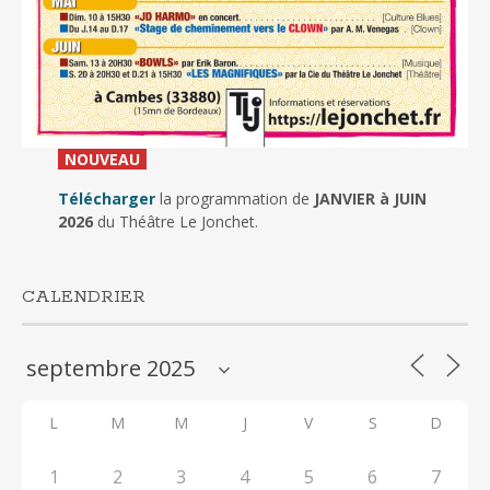
_
NOUVEAU
_
Télécharger
la programmation de
JANVIER à JUIN
2026
du Théâtre Le Jonchet.
CALENDRIER
L
M
M
J
V
S
D
1
2
3
4
5
6
7