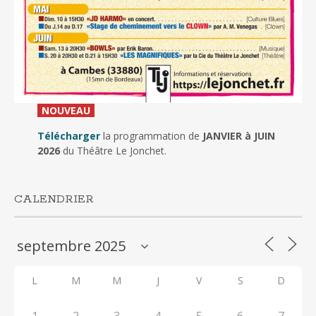
_
NOUVEAU
_
Télécharger
la programmation de
JANVIER à JUIN
2026
du Théâtre Le Jonchet.
CALENDRIER
L
M
M
J
V
S
D
1
2
3
4
5
6
7