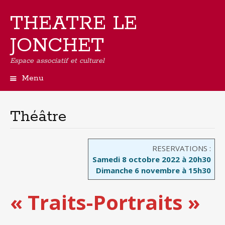
THEATRE LE
JONCHET
Espace associatif et culturel
Menu
Aller
au
contenu
Théâtre
principal
RESERVATIONS :
Samedi 8 octobre 2022 à 20h30
Dimanche 6 novembre à 15h30
« Traits-Portraits »