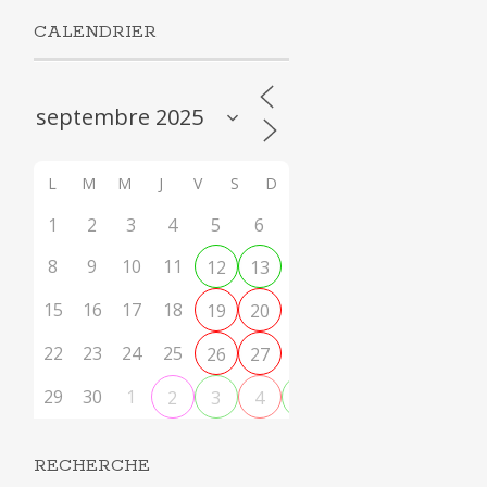
CALENDRIER
L
M
M
J
V
S
D
1
2
3
4
5
6
7
8
9
10
11
14
12
13
15
16
17
18
21
19
20
22
23
24
25
28
26
27
29
30
1
2
3
4
5
RECHERCHE