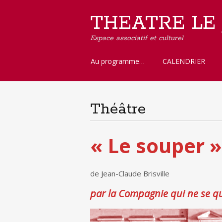
THEATRE LE
Espace associatif et culturel
Aller
Au programme…
CALENDRIER
au
contenu
principal
Théâtre
« Le souper »
de Jean-Claude Brisville
par la Compagnie qui ne se qu