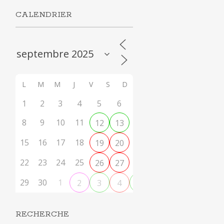
CALENDRIER
L
M
M
J
V
S
D
1
2
3
4
5
6
7
8
9
10
11
14
12
13
15
16
17
18
21
19
20
22
23
24
25
28
26
27
29
30
1
2
3
4
5
RECHERCHE