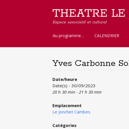
THEATRE LE
Espace associatif et culturel
Aller
Au programme…
CALENDRIER
au
contenu
principal
Yves Carbonne So
Date/heure
Date(s) - 30/09/2023
20 h 30 min - 21 h 30 min
Emplacement
Le Jonchet Cambes
Catégories