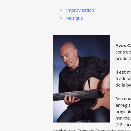
Improvisation
Musique
Yves C
contreb
product
Il est 
fretless
de la b
Son nou
enregis
origina
minimal
(12 cor
tambourin), François Constantin (percu