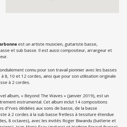
arbonne
est un artiste musicien, guitariste basse,
asse et sub basse. Il est aussi compositeur, arrangeur et
eur.
mondialement connu pour son travail pionnier avec les basses
 à 8, 10 et 12 cordes, ainsi que pour son utilisation originale
asse à 2 cordes.
vel album, « Beyond The Waves » (Janvier 2019), est un
trement instrumental. Cet album inclut 14 compositions
les d’Yves dédiées aux sons de basse, de la basse
iste à 2 cordes à la sub basse fretless à tessiture étendue
des, 8 octaves), avec les invités Roger Biwandu (batterie et
ssions), Jean-Marie Ecay (guitare) et Hadrien Feraud (basse).