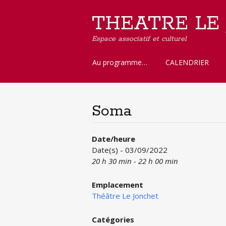
THEATRE LE
Espace associatif et culturel
Aller
Au programme…
CALENDRIER
au
contenu
principal
Soma
Date/heure
Date(s) - 03/09/2022
20 h 30 min - 22 h 00 min
Emplacement
Théâtre Le Jonchet
Catégories