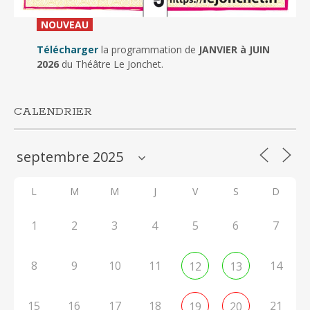
_
NOUVEAU
_
Télécharger
la programmation de
JANVIER à JUIN
2026
du Théâtre Le Jonchet.
CALENDRIER
L
M
M
J
V
S
D
1
2
3
4
5
6
7
8
9
10
11
14
12
13
15
16
17
18
21
19
20