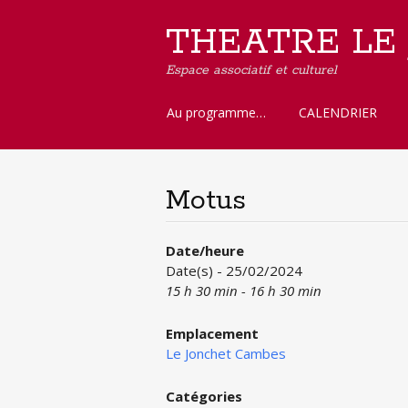
THEATRE LE
Espace associatif et culturel
Aller
Au programme…
CALENDRIER
au
contenu
principal
Motus
Date/heure
Date(s) - 25/02/2024
15 h 30 min - 16 h 30 min
Emplacement
Le Jonchet Cambes
Catégories