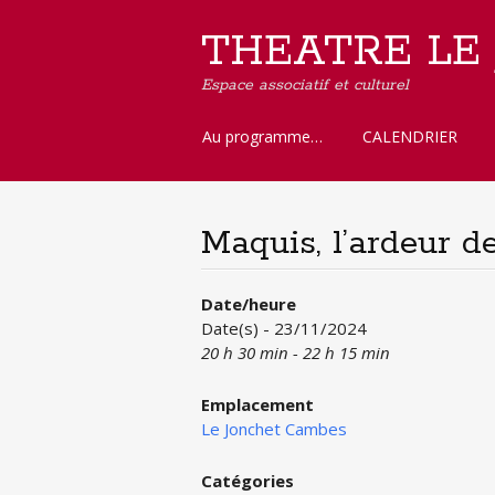
THEATRE LE
Espace associatif et culturel
Aller
Au programme…
CALENDRIER
au
contenu
principal
Maquis, l’ardeur d
Date/heure
Date(s) - 23/11/2024
20 h 30 min - 22 h 15 min
Emplacement
Le Jonchet Cambes
Catégories