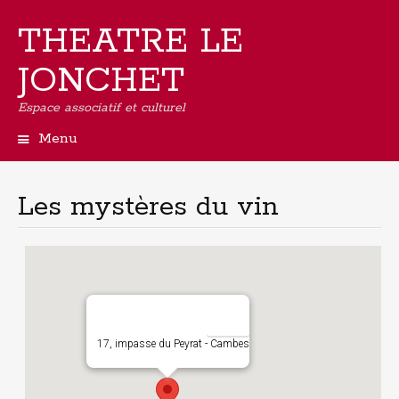
THEATRE LE
JONCHET
Espace associatif et culturel
Menu
Aller
au
contenu
Les mystères du vin
principal
17, impasse du Peyrat - Cambes