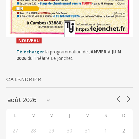
_
NOUVEAU
_
Télécharger
la programmation de
JANVIER à JUIN
2026
du Théâtre Le Jonchet.
CALENDRIER
L
M
M
J
V
S
D
27
28
29
30
31
1
2